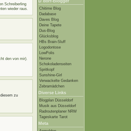
D´dorf-Blogger
en Schreiberling
Chitime Blog
ten wieder raus.
Dadabase
Daves Blog
Deine Tapete
Dus-Blog
Glücksblog
HBs Brain-Sluff
Logodontose
LowPolis
Nerone
ht den von mir).
Schokoladenseiten
Spritkopf
Sunshine-Girl
Verwackelte Gedanken
Zebramädchen
Diverse Links
 diesem zu
Blogplan Düsseldorf
Musik aus Düsseldorf
Radroutenplaner NRW
Tageskarte Tarot
Meta
Anmelden