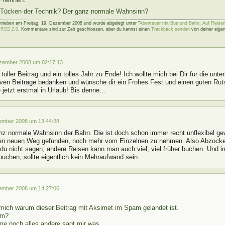
? Tücken der Technik? Der ganz normale Wahnsinn?
hrieben am Freitag, 19. Dezember 2008 und wurde abgelegt unter "
Abenteuer mit Bus und Bahn
,
Auf Reise
t
RSS 2.0
. Kommentare sind zur Zeit geschlossen, aber du kannst einen
Trackback senden
von deiner eigen
zember 2008 um 02:17:13
toller Beitrag und ein tolles Jahr zu Ende! Ich wollte mich bei Dir für die unt
iven Beiträge bedanken und wünsche dir ein Frohes Fest und einen guten Rut
e jetzt erstmal in Urlaub! Bis denne…
ember 2008 um 13:44:28
anz normale Wahnsinn der Bahn. Die ist doch schon immer recht unflexibel g
nen neuen Weg gefunden, noch mehr vom Einzelnen zu nehmen. Also Abzocke
du nicht sagen, andere Reisen kann man auch viel, viel früher buchen. Und
buchen, sollte eigentlich kein Mehraufwand sein…
ember 2008 um 14:27:06
 mich warum dieser Beitrag mit Aksimet im Spam gelandet ist.
am?
e noch alles andere sagt mir was.