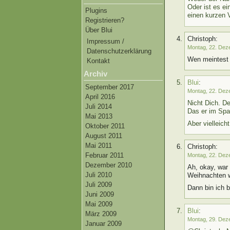
Oder ist es ei
Plugins
einen kurzen 
Registrieren?
Über Blui
Christoph:
Impressum /
Montag, 22. Dez
Datenschutzerklärung
Wen meintest
Kontakt
Archiv
Blui
:
September 2017
Montag, 22. Dez
April 2016
Nicht Dich. De
Juli 2014
Das er im Spa
Mai 2013
Aber vielleich
Oktober 2011
August 2011
Mai 2011
Christoph:
Februar 2011
Montag, 22. Dez
Dezember 2010
Ah, okay, war
Juli 2010
Weihnachten w
Juli 2009
Dann bin ich 
Juni 2009
Mai 2009
Blui
:
März 2009
Montag, 29. Dez
Januar 2009