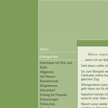
Jetzt!
Wieso eigent
Kategorien
… wenn ich ein Bahn
Abenteuer mit Bus und
Und wieso zahle ich
Bahn
So zum Beispiel wen
Allgemein
Fahrkarte online ka
Auf Reisen
gleichen Zug.
Bastelstunde
Witzigerweise kann
Bloginternes
geht dann nur für di
Düsseldorf
Natürlich könnte i
Eintrag für Freunde
erreicht sind. Aber
Erinnerungen
Manch einer würde
Filmisches
würden es Abzocke