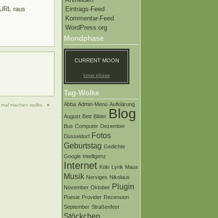
Eintrags-Feed
 URL raus
Kommentar-Feed
WordPress.org
Mondphase
CURRENT MOON
lunar phase
Tag-Wolke
Abba
Admin-Menü
Aufklärung
mal machen wollte..
»
Blog
August
Bett
Bilder
Bus
Computer
Dezember
Fotos
Düsseldorf
Geburtstag
Gedichte
Google
Intelligenz
Internet
Köln
Lyrik
Maus
Musik
Nerviges
Nikolaus
Plugin
November
Oktober
Poesie
Provider
Rezension
September
Straßenfest
Stöckchen