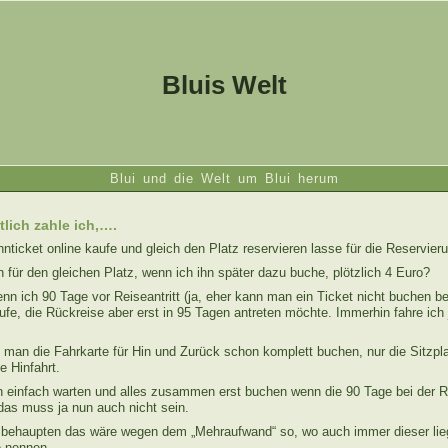
Bluis Welt
Blui und die Welt um Blui herum
lich zahle ich,….
ticket online kaufe und gleich den Platz reservieren lasse für die Reservier
 für den gleichen Platz, wenn ich ihn später dazu buche, plötzlich 4 Euro?
n ich 90 Tage vor Reiseantritt (ja, eher kann man ein Ticket nicht buchen be
ufe, die Rückreise aber erst in 95 Tagen antreten möchte. Immerhin fahre ich
 man die Fahrkarte für Hin und Zurück schon komplett buchen, nur die Sitzpl
e Hinfahrt.
ch einfach warten und alles zusammen erst buchen wenn die 90 Tage bei der 
 das muss ja nun auch nicht sein.
 behaupten das wäre wegen dem „Mehraufwand“ so, wo auch immer dieser li
 nennen.