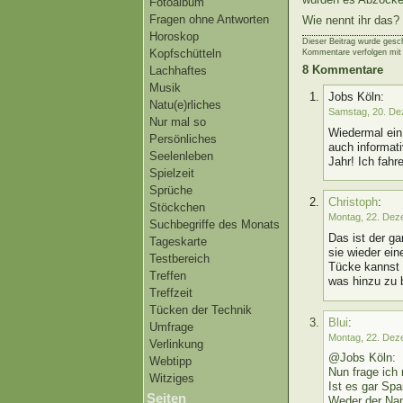
Fotoalbum
Fragen ohne Antworten
Wie nennt ihr das
Horoskop
Dieser Beitrag wurde gesc
Kopfschütteln
Kommentare verfolgen mi
8 Kommentare
Lachhaftes
Musik
Jobs Köln:
Natu(e)rliches
Samstag, 20. De
Nur mal so
Wiedermal ein 
Persönliches
auch informat
Seelenleben
Jahr! Ich fahr
Spielzeit
Sprüche
Christoph
:
Stöckchen
Montag, 22. Dez
Suchbegriffe des Monats
Das ist der g
Tageskarte
sie wieder ei
Testbereich
Tücke kannst 
Treffen
was hinzu zu 
Treffzeit
Tücken der Technik
Blui
:
Umfrage
Montag, 22. Dez
Verlinkung
@Jobs Köln:
Webtipp
Nun frage ich
Witziges
Ist es gar Sp
Seiten
Weder der Nam