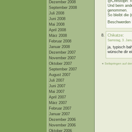
@Christoph: N
Dezember 2008
Und beim ande
September 2008
genommen.
Juli 2008
So bleibt die
Juni 2008
Beschwerden b
Mai 2008
April 2008
Chikatze
:
März 2008
Samstag, 3. Jan
Februar 2008
Januar 2008
ja, typisch b
wünsche dir e
Dezember 2007
November 2007
Oktober 2007
«
Seilspringen auf de
September 2007
August 2007
Juli 2007
Juni 2007
Mai 2007
April 2007
März 2007
Februar 2007
Januar 2007
Dezember 2006
November 2006
Oktober 2006