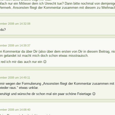
nfach nur ein Mitleser dem ich Unrecht tue? Dann bitte nochmal von demjenig
Vermerk. Ansonsten fliegt der Kommentar zusammen mit diesem zu Weihnach
ember 2008 um 14:32:08
 du?
ember 2008 um 14:39:37
n Kommentar da über Dir (also über dem ersten von Dir in diesem Beitrag, nic
m gelandet ist macht mich doch schon etwas misstrauisch.
t red ich mir das auch nur ein 😉
ember 2008 um 14:49:11
 mir wegen der Formulierung „Ansonsten fliegt der Kommentar zusammen mit
ieder raus.“ etwas unklar.
beruhigt und wünsche dir schon mal ein paar schöne Feiertage 😉
ember 2008 um 14:08:40