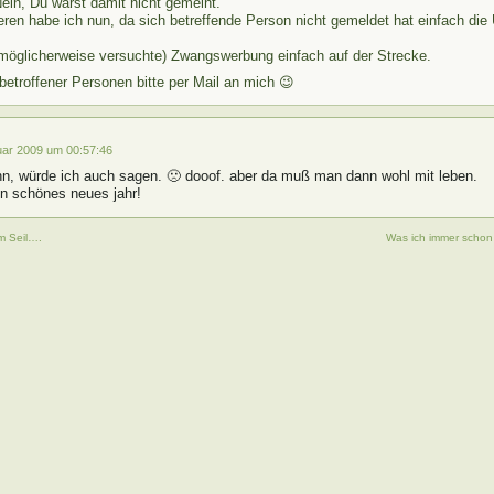
ein, Du warst damit nicht gemeint.
ren habe ich nun, da sich betreffende Person nicht gemeldet hat einfach die
 (möglicherweise versuchte) Zwangswerbung einfach auf der Strecke.
etroffener Personen bitte per Mail an mich 😉
uar 2009 um 00:57:46
ahn, würde ich auch sagen. 🙁 dooof. aber da muß man dann wohl mit leben.
in schönes neues jahr!
m Seil….
Was ich immer schon 