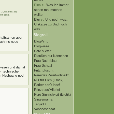
neues
Dina
zu
Was ich immer
schon mal machen
n
". Du kannst die
wollte..
en Seite.
Blui
zu
Und noch was…
Chikatze
zu
Und noch
was…
Blogroll
erhaltsamen aber
BlogPimp
sch ins neue
Blogwiese
Cate´s Welt
Draußen nur Kännchen
Frau Nachtblau
Frau Schaaf
ewesen und da hat
Fritzi pfuscht
, technische
Nereides Zweitwohnsitz
 im Nachgang noch
Nur für Dich (Erotik)
Parker can’t lose!
Prinzzess`Allerlei
Pure Sinnlichkeit (Erotik)
Singlemama
Tanja30
Voodooschaaf