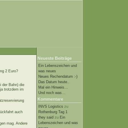
Neueste Beiträge
Ein Lebenszeichen und
was neues
ung 2 Euro?
Neues Rechendatum :-)
Das Datum heute..
i der Bahn) die
Mal ein Hinweis…
 ja trotzdem im
Und noch was…
Kommentare
atzreservierung
INVS Logistics
zu
Rothenburg Tag 1
Rückfahrt auch
they said
zu
Ein
Lebenszeichen und was
egen mag. Andere