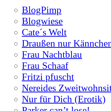
BlogPimp
Blogwiese
Cate´s Welt
Draußen nur Kännche
Frau Nachtblau
Frau Schaaf
Fritzi pfuscht
Nereides Zweitwohnsi
Nur für Dich (Erotik)
Parker can’t lose!