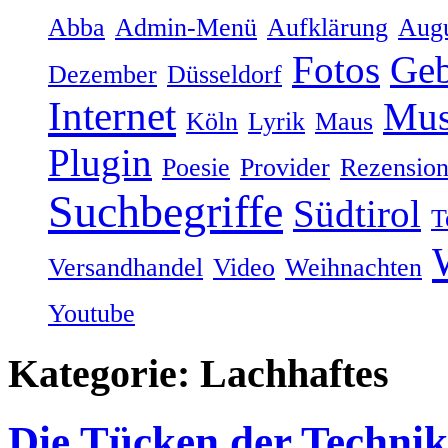
Abba
Admin-Menü
Aufklärung
Augu
Fotos
Geb
Dezember
Düsseldorf
Internet
Mus
Köln
Lyrik
Maus
Plugin
Poesie
Provider
Rezensio
Suchbegriffe
Südtirol
T
Versandhandel
Video
Weihnachten
Youtube
Kategorie: Lachhaftes
Die Tücken der Technik