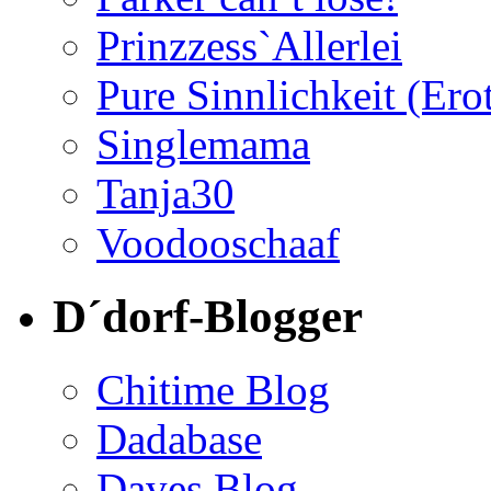
Prinzzess`Allerlei
Pure Sinnlichkeit (Ero
Singlemama
Tanja30
Voodooschaaf
D´dorf-Blogger
Chitime Blog
Dadabase
Daves Blog