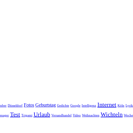
Internet
Fotos
Geburtstag
mber
Düsseldorf
Gedichte
Google
Intelligenz
Köln
Lyrik
Test
Urlaub
Wichteln
enager
Trigami
Versandhandel
Video
Weihnachten
Woche