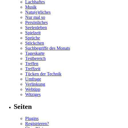
Lachhaftes
Musik
Natu(e)rliches
Nur mal so
Persönliches
Seelenleben
Spielzeit
Sprüche
Stöckchen
Suchbegriffe des Monats
Tageskarte
Testbereich
Treffen
Treffzeit
Tücken der Technik
Umfrage
Verlinkung
Webtipp
Witziges
Seiten
Plugins
Registrieren?