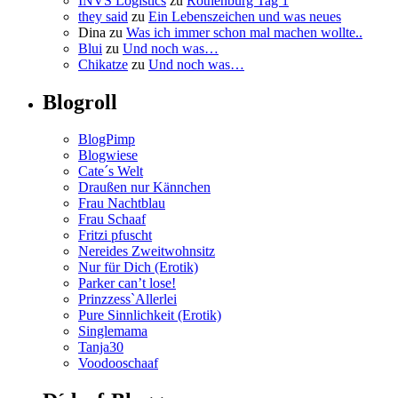
INVS Logistics
zu
Rothenburg Tag 1
they said
zu
Ein Lebenszeichen und was neues
Dina
zu
Was ich immer schon mal machen wollte..
Blui
zu
Und noch was…
Chikatze
zu
Und noch was…
Blogroll
BlogPimp
Blogwiese
Cate´s Welt
Draußen nur Kännchen
Frau Nachtblau
Frau Schaaf
Fritzi pfuscht
Nereides Zweitwohnsitz
Nur für Dich (Erotik)
Parker can’t lose!
Prinzzess`Allerlei
Pure Sinnlichkeit (Erotik)
Singlemama
Tanja30
Voodooschaaf