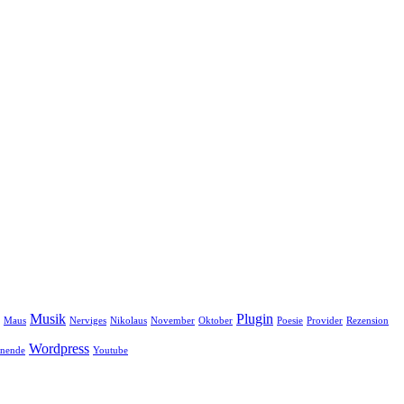
Musik
Plugin
Maus
Nerviges
Nikolaus
November
Oktober
Poesie
Provider
Rezension
Wordpress
nende
Youtube