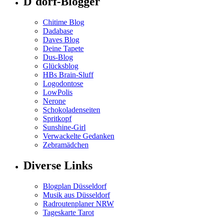
D´dorf-Blogger
Chitime Blog
Dadabase
Daves Blog
Deine Tapete
Dus-Blog
Glücksblog
HBs Brain-Sluff
Logodontose
LowPolis
Nerone
Schokoladenseiten
Spritkopf
Sunshine-Girl
Verwackelte Gedanken
Zebramädchen
Diverse Links
Blogplan Düsseldorf
Musik aus Düsseldorf
Radroutenplaner NRW
Tageskarte Tarot