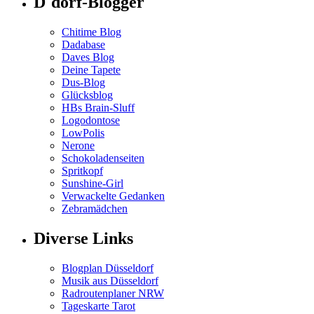
D´dorf-Blogger
Chitime Blog
Dadabase
Daves Blog
Deine Tapete
Dus-Blog
Glücksblog
HBs Brain-Sluff
Logodontose
LowPolis
Nerone
Schokoladenseiten
Spritkopf
Sunshine-Girl
Verwackelte Gedanken
Zebramädchen
Diverse Links
Blogplan Düsseldorf
Musik aus Düsseldorf
Radroutenplaner NRW
Tageskarte Tarot