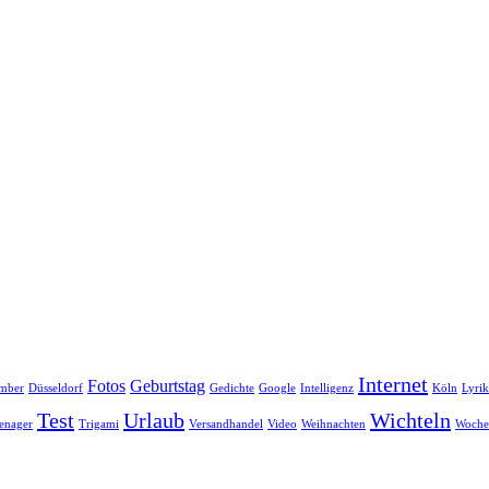
Internet
Fotos
Geburtstag
mber
Düsseldorf
Gedichte
Google
Intelligenz
Köln
Lyrik
Test
Urlaub
Wichteln
enager
Trigami
Versandhandel
Video
Weihnachten
Woche