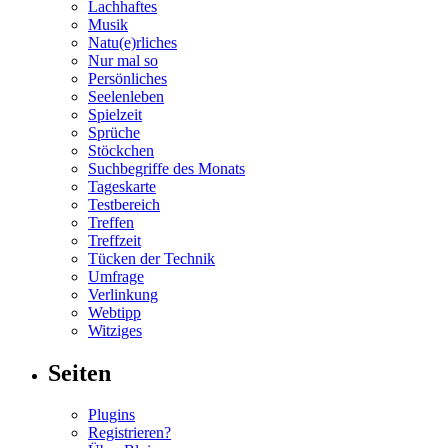
Lachhaftes
Musik
Natu(e)rliches
Nur mal so
Persönliches
Seelenleben
Spielzeit
Sprüche
Stöckchen
Suchbegriffe des Monats
Tageskarte
Testbereich
Treffen
Treffzeit
Tücken der Technik
Umfrage
Verlinkung
Webtipp
Witziges
Seiten
Plugins
Registrieren?