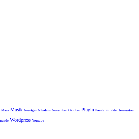
Musik
Plugin
Maus
Nerviges
Nikolaus
November
Oktober
Poesie
Provider
Rezension
Wordpress
nende
Youtube