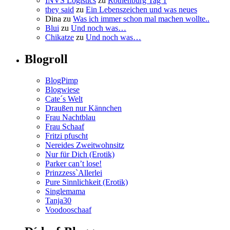
INVS Logistics
zu
Rothenburg Tag 1
they said
zu
Ein Lebenszeichen und was neues
Dina
zu
Was ich immer schon mal machen wollte..
Blui
zu
Und noch was…
Chikatze
zu
Und noch was…
Blogroll
BlogPimp
Blogwiese
Cate´s Welt
Draußen nur Kännchen
Frau Nachtblau
Frau Schaaf
Fritzi pfuscht
Nereides Zweitwohnsitz
Nur für Dich (Erotik)
Parker can’t lose!
Prinzzess`Allerlei
Pure Sinnlichkeit (Erotik)
Singlemama
Tanja30
Voodooschaaf