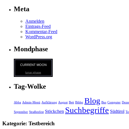
Meta
Anmelden
Eintrags-Feed
Kommentar-Feed
WordPress.org
Mondphase
CURRENT MOON
lunar phase
Tag-Wolke
Blog
Abba
Admin-Menü
Aufklärung
August
Bett
Bilder
Bus
Computer
Deze
Suchbegriffe
Stöckchen
Südtirol
September
Straßenfest
Te
Kategorie: Testbereich