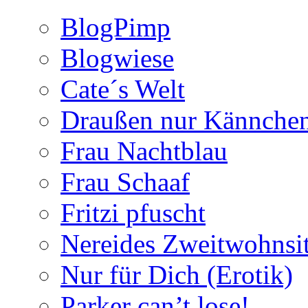
BlogPimp
Blogwiese
Cate´s Welt
Draußen nur Kännche
Frau Nachtblau
Frau Schaaf
Fritzi pfuscht
Nereides Zweitwohnsi
Nur für Dich (Erotik)
Parker can’t lose!