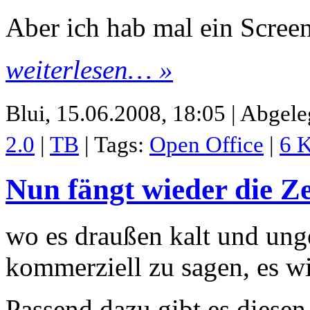
Aber ich hab mal ein Scree
weiterlesen… »
Blui,
15.06.2008, 18:05 | Abgele
2.0
|
TB
| Tags:
Open Office
|
6 
Nun fängt wieder die Z
wo es draußen kalt und ung
kommerziell zu sagen, es w
Passend dazu gibt es diese