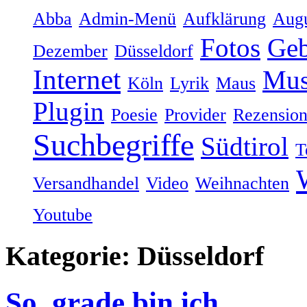
Abba
Admin-Menü
Aufklärung
Augu
Fotos
Geb
Dezember
Düsseldorf
Internet
Mus
Köln
Lyrik
Maus
Plugin
Poesie
Provider
Rezensio
Suchbegriffe
Südtirol
T
Versandhandel
Video
Weihnachten
Youtube
Kategorie: Düsseldorf
So. grade bin ich….