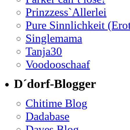
Prinzzess`Allerlei
Pure Sinnlichkeit (Ero
Singlemama
Tanja30
Voodooschaaf
D´dorf-Blogger
Chitime Blog
Dadabase
Daves Blog