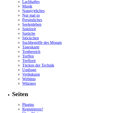
Lachhaftes
Musik
Natu(e)rliches
Nur mal so
Persönliches
Seelenleben
Spielzeit
Sprüche
Stöckchen
Suchbegriffe des Monats
Tageskarte
Testbereich
Treffen
Treffzeit
Tücken der Technik
Umfrage
Verlinkung
Webtipp
Witziges
Seiten
Plugins
Registrieren?