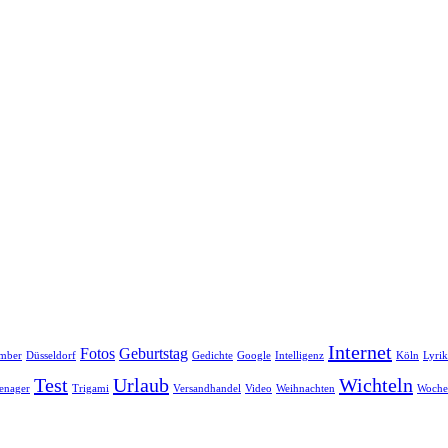
Internet
Fotos
Geburtstag
mber
Düsseldorf
Gedichte
Google
Intelligenz
Köln
Lyrik
Test
Urlaub
Wichteln
enager
Trigami
Versandhandel
Video
Weihnachten
Woche