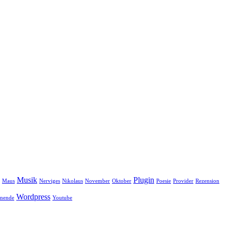
Musik
Plugin
Maus
Nerviges
Nikolaus
November
Oktober
Poesie
Provider
Rezension
Wordpress
nende
Youtube