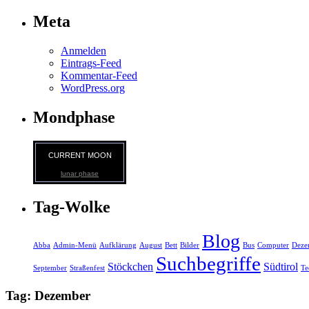
Meta
Anmelden
Eintrags-Feed
Kommentar-Feed
WordPress.org
Mondphase
CURRENT MOON
lunar phase
Tag-Wolke
Blog
Abba
Admin-Menü
Aufklärung
August
Bett
Bilder
Bus
Computer
Deze
Suchbegriffe
Stöckchen
Südtirol
September
Straßenfest
Te
Tag: Dezember