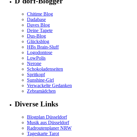
D´dorf-Blogger
Chitime Blog
Dadabase
Daves Blog
Deine Tapete
Dus-Blog
Glücksblog
HBs Brain-Sluff
Logodontose
LowPolis
Nerone
Schokoladenseiten
Spritkopf
Sunshine-Girl
Verwackelte Gedanken
Zebramädchen
Diverse Links
Blogplan Düsseldorf
Musik aus Düsseldorf
Radroutenplaner NRW
Tageskarte Tarot