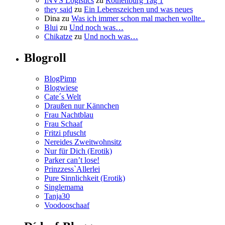
INVS Logistics
zu
Rothenburg Tag 1
they said
zu
Ein Lebenszeichen und was neues
Dina
zu
Was ich immer schon mal machen wollte..
Blui
zu
Und noch was…
Chikatze
zu
Und noch was…
Blogroll
BlogPimp
Blogwiese
Cate´s Welt
Draußen nur Kännchen
Frau Nachtblau
Frau Schaaf
Fritzi pfuscht
Nereides Zweitwohnsitz
Nur für Dich (Erotik)
Parker can’t lose!
Prinzzess`Allerlei
Pure Sinnlichkeit (Erotik)
Singlemama
Tanja30
Voodooschaaf