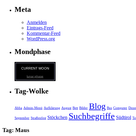
Meta
Anmelden
Eintrags-Feed
Kommentar-Feed
WordPress.org
Mondphase
CURRENT MOON
lunar phase
Tag-Wolke
Blog
Abba
Admin-Menü
Aufklärung
August
Bett
Bilder
Bus
Computer
Deze
Suchbegriffe
Stöckchen
Südtirol
September
Straßenfest
Te
Tag: Maus