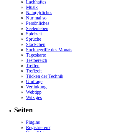
Lachhaftes
Musik
Natu(e)rliches
Nur mal so
Persönliches
Seelenleben
Spielzeit
Sprüche
Stöckchen
Suchbegriffe des Monats
Tageskarte
Testbereich
Treffen
Treffzeit
Tücken der Technik
Umfrage
Verlinkung
Webtipp
Witziges
Seiten
Plugins
Registrieren?