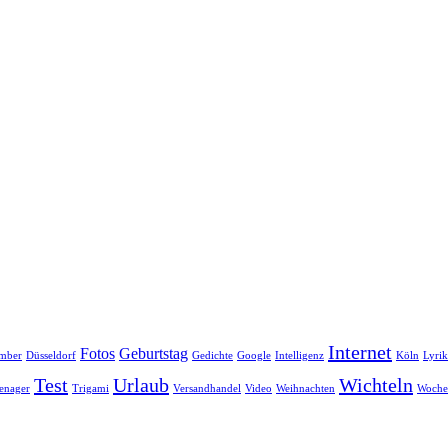
Internet
Fotos
Geburtstag
mber
Düsseldorf
Gedichte
Google
Intelligenz
Köln
Lyrik
Test
Urlaub
Wichteln
enager
Trigami
Versandhandel
Video
Weihnachten
Woche