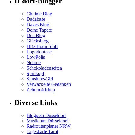
D´dorf-Blogger
Chitime Blog
Dadabase
Daves Blog
Deine Tapete
Dus-Blog
Glücksblog
HBs Brain-Sluff
Logodontose
LowPolis
Nerone
Schokoladenseiten
Spritkopf
Sunshine-Girl
Verwackelte Gedanken
Zebramädchen
Diverse Links
Blogplan Düsseldorf
Musik aus Düsseldorf
Radroutenplaner NRW
Tageskarte Tarot