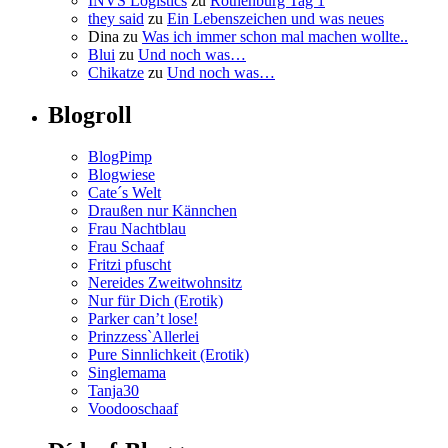
INVS Logistics
zu
Rothenburg Tag 1
they said
zu
Ein Lebenszeichen und was neues
Dina
zu
Was ich immer schon mal machen wollte..
Blui
zu
Und noch was…
Chikatze
zu
Und noch was…
Blogroll
BlogPimp
Blogwiese
Cate´s Welt
Draußen nur Kännchen
Frau Nachtblau
Frau Schaaf
Fritzi pfuscht
Nereides Zweitwohnsitz
Nur für Dich (Erotik)
Parker can’t lose!
Prinzzess`Allerlei
Pure Sinnlichkeit (Erotik)
Singlemama
Tanja30
Voodooschaaf