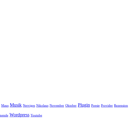
Musik
Plugin
Maus
Nerviges
Nikolaus
November
Oktober
Poesie
Provider
Rezension
Wordpress
nende
Youtube