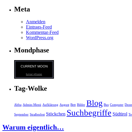
Meta
Anmelden
Eintrags-Feed
Kommentar-Feed
WordPress.org
Mondphase
CURRENT MOON
lunar phase
Tag-Wolke
Blog
Abba
Admin-Menü
Aufklärung
August
Bett
Bilder
Bus
Computer
Deze
Suchbegriffe
Stöckchen
Südtirol
September
Straßenfest
Te
Warum eigentlich…