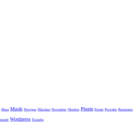
Musik
Plugin
Maus
Nerviges
Nikolaus
November
Oktober
Poesie
Provider
Rezension
Wordpress
nende
Youtube