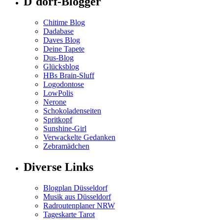
D´dorf-Blogger
Chitime Blog
Dadabase
Daves Blog
Deine Tapete
Dus-Blog
Glücksblog
HBs Brain-Sluff
Logodontose
LowPolis
Nerone
Schokoladenseiten
Spritkopf
Sunshine-Girl
Verwackelte Gedanken
Zebramädchen
Diverse Links
Blogplan Düsseldorf
Musik aus Düsseldorf
Radroutenplaner NRW
Tageskarte Tarot