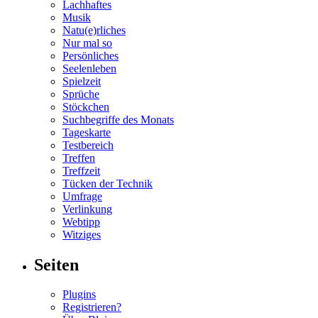
Lachhaftes
Musik
Natu(e)rliches
Nur mal so
Persönliches
Seelenleben
Spielzeit
Sprüche
Stöckchen
Suchbegriffe des Monats
Tageskarte
Testbereich
Treffen
Treffzeit
Tücken der Technik
Umfrage
Verlinkung
Webtipp
Witziges
Seiten
Plugins
Registrieren?