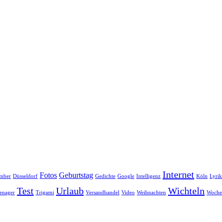
Internet
Fotos
Geburtstag
mber
Düsseldorf
Gedichte
Google
Intelligenz
Köln
Lyrik
Test
Urlaub
Wichteln
enager
Trigami
Versandhandel
Video
Weihnachten
Woche