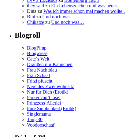
INVS Logistics
zu
Rothenburg Tag 1
they said
zu
Ein Lebenszeichen und was neues
Dina
zu
Was ich immer schon mal machen wollte..
Blui
zu
Und noch was…
Chikatze
zu
Und noch was…
Blogroll
BlogPimp
Blogwiese
Cate´s Welt
Draußen nur Kännchen
Frau Nachtblau
Frau Schaaf
Fritzi pfuscht
Nereides Zweitwohnsitz
Nur für Dich (Erotik)
Parker can’t lose!
Prinzzess`Allerlei
Pure Sinnlichkeit (Erotik)
Singlemama
Tanja30
Voodooschaaf