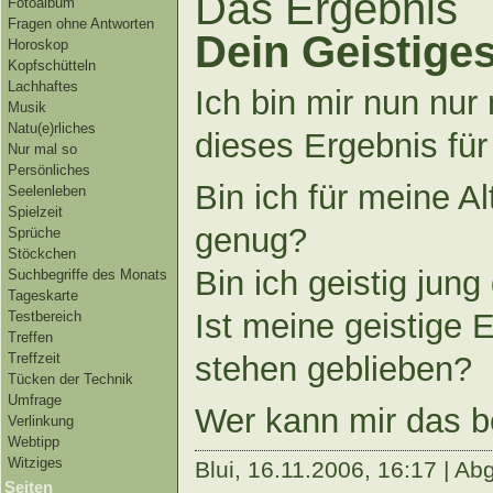
Das Ergebnis
Fotoalbum
Fragen ohne Antworten
Dein Geistiges
Horoskop
Kopfschütteln
Lachhaftes
Ich bin mir nun nur
Musik
Natu(e)rliches
dieses Ergebnis für
Nur mal so
Persönliches
Bin ich für meine A
Seelenleben
Spielzeit
genug?
Sprüche
Stöckchen
Bin ich geistig jung
Suchbegriffe des Monats
Tageskarte
Ist meine geistige 
Testbereich
Treffen
stehen geblieben?
Treffzeit
Tücken der Technik
Umfrage
Wer kann mir das 
Verlinkung
Webtipp
Witziges
Blui,
16.11.2006, 16:17 | Ab
Seiten