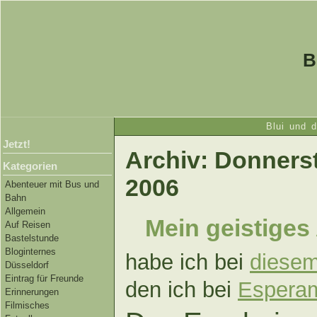
B
Blui und 
Jetzt!
Archiv: Donners
Kategorien
2006
Abenteuer mit Bus und
Bahn
Allgemein
Mein geistiges 
Auf Reisen
Bastelstunde
Bloginternes
habe ich bei
diese
Düsseldorf
Eintrag für Freunde
den ich bei
Espera
Erinnerungen
Filmisches