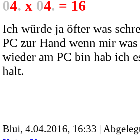
0
4
.
x
0
4
.
=
1
6
Ich würde ja öfter was schr
PC zur Hand wenn mir was e
wieder am PC bin hab ich es
halt.
Blui,
4.04.2016, 16:33 | Abgeleg