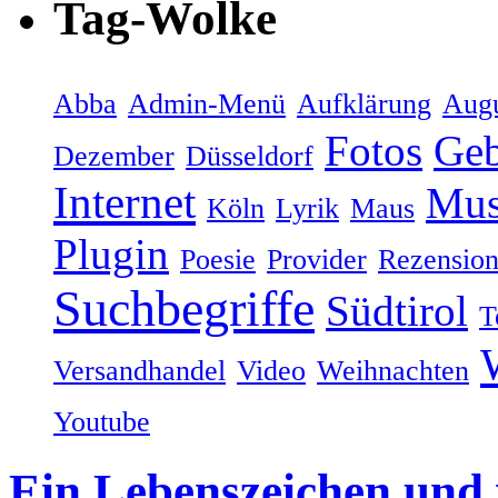
Tag-Wolke
Abba
Admin-Menü
Aufklärung
Augu
Fotos
Geb
Dezember
Düsseldorf
Internet
Mus
Köln
Lyrik
Maus
Plugin
Poesie
Provider
Rezensio
Suchbegriffe
Südtirol
T
Versandhandel
Video
Weihnachten
Youtube
Ein Lebenszeichen und